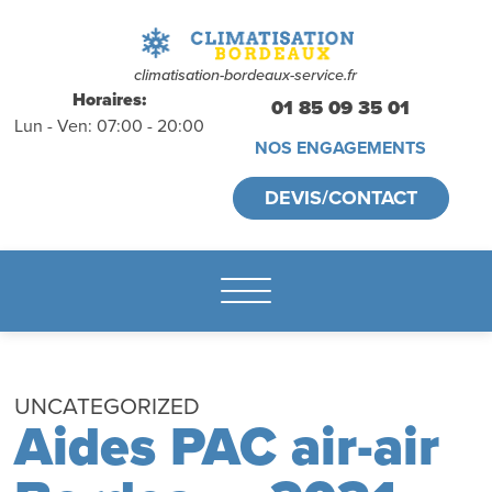
déplacements
gratuits
sans
climatisation-bordeaux-service.fr
Horaires:
01 85 09 35 01
Lun - Ven: 07:00 - 20:00
engagement
NOS ENGAGEMENTS
appelez-nous :
DEVIS/CONTACT
01.85.09.35.01
UNCATEGORIZED
Aides PAC air-air